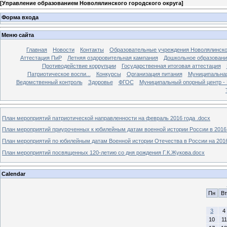
[
Управление образованием Новолялинского городского округа
]
Форма входа
Меню сайта
Главная
Новости
Контакты
Образовательные учреждения Новолялинско
Аттестация ПиР
Летняя оздоровительная кампания
Дошкольное образовани
Противодействие коррупции
Государственная итоговая аттестация
Патриотическое воспи...
Конкурсы
Организация питания
Муниципальная
Ведомственный контроль
Здоровье
ФГОС
Муниципальный опорный центр 
План мероприятий патриотической направленности на февраль 2016 года .docx
План мероприятий приуроченных к юбилейным датам военной истории России в 2016 
План мероприятий по юбилейным датам Военной истории Отечества в России на 2016
План мероприятий посвященных 120-летию со дня рождения Г.К.Жукова.docx
Calendar
Пн
Вт
3
4
10
11