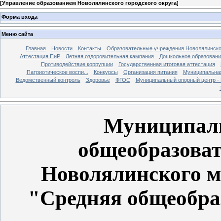
[
Управление образованием Новолялинского городского округа
]
Форма входа
Меню сайта
Главная
Новости
Контакты
Образовательные учреждения Новолялинско
Аттестация ПиР
Летняя оздоровительная кампания
Дошкольное образовани
Противодействие коррупции
Государственная итоговая аттестация
Патриотическое воспи...
Конкурсы
Организация питания
Муниципальная
Ведомственный контроль
Здоровье
ФГОС
Муниципальный опорный центр 
Муниципаль
общеобразоват
Новолялинского м
"Средняя общеобра