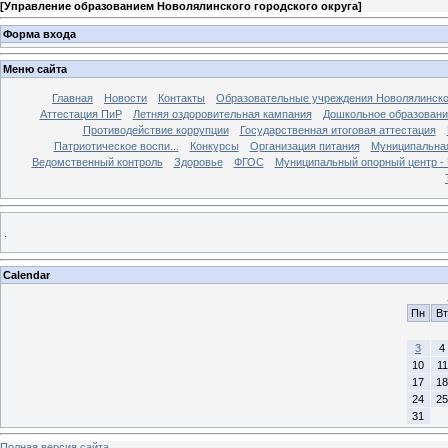
[
Управление образованием Новолялинского городского округа
]
Форма входа
Меню сайта
Главная
Новости
Контакты
Образовательные учреждения Новолялинско
Аттестация ПиР
Летняя оздоровительная кампания
Дошкольное образовани
Противодействие коррупции
Государственная итоговая аттестация
Патриотическое воспи...
Конкурсы
Организация питания
Муниципальная
Ведомственный контроль
Здоровье
ФГОС
Муниципальный опорный центр 
.
Calendar
Пн
Вт
3
4
10
11
17
18
24
25
31
Полная версия сайта