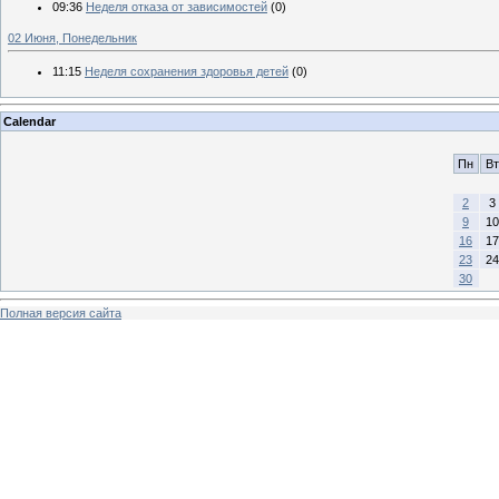
09:36
Неделя отказа от зависимостей
(0)
02 Июня, Понедельник
11:15
Неделя сохранения здоровья детей
(0)
Calendar
Пн
Вт
2
3
9
10
16
17
23
24
30
Полная версия сайта