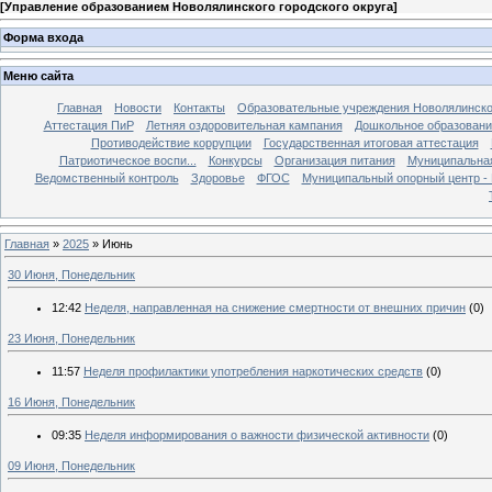
[
Управление образованием Новолялинского городского округа
]
Форма входа
Меню сайта
Главная
Новости
Контакты
Образовательные учреждения Новолялинско
Аттестация ПиР
Летняя оздоровительная кампания
Дошкольное образовани
Противодействие коррупции
Государственная итоговая аттестация
Патриотическое воспи...
Конкурсы
Организация питания
Муниципальная
Ведомственный контроль
Здоровье
ФГОС
Муниципальный опорный центр 
Главная
»
2025
»
Июнь
30 Июня, Понедельник
12:42
Неделя, направленная на снижение смертности от внешних причин
(0)
23 Июня, Понедельник
11:57
Неделя профилактики употребления наркотических средств
(0)
16 Июня, Понедельник
09:35
Неделя информирования о важности физической активности
(0)
09 Июня, Понедельник