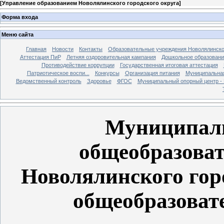
[
Управление образованием Новолялинского городского округа
]
Форма входа
Меню сайта
Главная
Новости
Контакты
Образовательные учреждения Новолялинско
Аттестация ПиР
Летняя оздоровительная кампания
Дошкольное образовани
Противодействие коррупции
Государственная итоговая аттестация
Патриотическое воспи...
Конкурсы
Организация питания
Муниципальная
Ведомственный контроль
Здоровье
ФГОС
Муниципальный опорный центр 
Муниципаль
общеобразоват
Новолялинского гор
общеобразоват